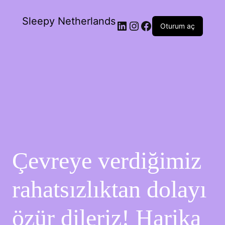
Sleepy Netherlands
Oturum aç
Çevreye verdiğimiz
rahatsızlıktan dolayı
özür dileriz! Harika