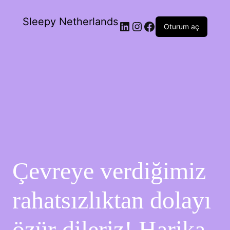
Sleepy Netherlands
Oturum aç
Çevreye verdiğimiz
rahatsızlıktan dolayı
özür dileriz! Harika