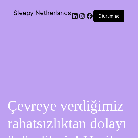
Sleepy Netherlands
Oturum aç
Çevreye verdiğimiz
rahatsızlıktan dolayı