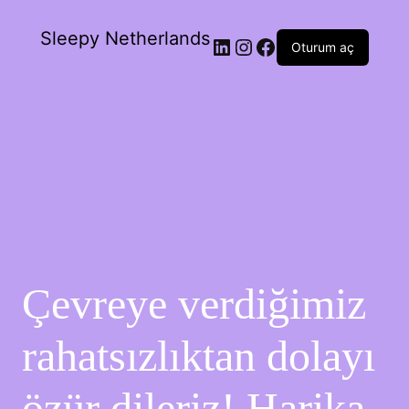
Sleepy Netherlands
Oturum aç
Çevreye verdiğimiz
rahatsızlıktan dolayı
özür dileriz! Harika