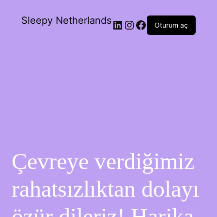
Sleepy Netherlands
Oturum aç
Çevreye verdiğimiz
rahatsızlıktan dolayı
özür dileriz! Harika