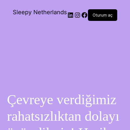
Sleepy Netherlands
Oturum aç
Çevreye verdiğimiz
rahatsızlıktan dolayı