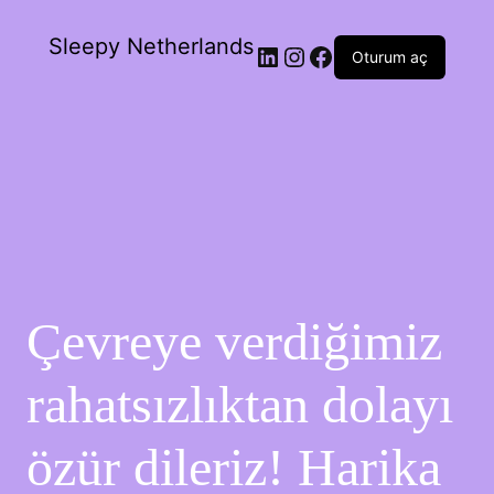
Sleepy Netherlands
Oturum aç
Çevreye verdiğimiz
rahatsızlıktan dolayı
özür dileriz! Harika