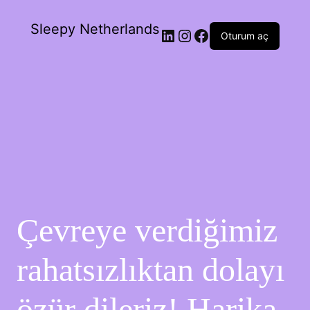
Sleepy Netherlands
Oturum aç
Çevreye verdiğimiz
rahatsızlıktan dolayı
özür dileriz! Harika